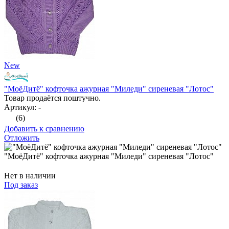
New
"МоёДитё" кофточка ажурная "Миледи" сиреневая "Лотос"
Товар продаётся поштучно.
Артикул: -
(6)
Добавить к сравнению
Отложить
"МоёДитё" кофточка ажурная "Миледи" сиреневая "Лотос"
Нет в наличии
Под заказ