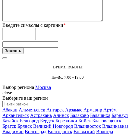
Введите символы с картинки
*
ВРЕМЯ РАБОТЫ:
Пн-Вс: 7.00 - 19.00
Выбор региона
Москва
close
Выберите ваш регион
Абакан
Альметьевск
Ангарск
Арзамас
Армавир
Артём
Архангельск
Астрахань
Ачинск
Балаково
Балашиха
Барнаул
Батайск
Белгород
Бердск
Березники
Бийск
Благовещенск
Братск
Брянск
Великий Новгород
Владивосток
Владикавказ
Владимир
Волгоград
Волгодонск
Волжский
Вологда