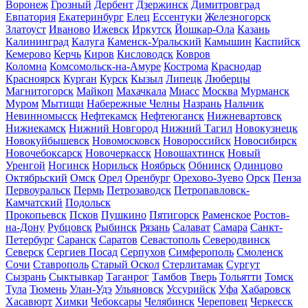
Воронеж
Грозный
Дербент
Дзержинск
Димитровград
Евпатория
Екатеринбург
Елец
Ессентуки
Железногорск
Златоуст
Иваново
Ижевск
Иркутск
Йошкар-Ола
Казань
Калининград
Калуга
Каменск-Уральский
Камышин
Каспийск
Кемерово
Керчь
Киров
Кисловодск
Ковров
Коломна
Комсомольск-на-Амуре
Кострома
Краснодар
Красноярск
Курган
Курск
Кызыл
Липецк
Люберцы
Магнитогорск
Майкоп
Махачкала
Миасс
Москва
Мурманск
Муром
Мытищи
Набережные Челны
Назрань
Нальчик
Невинномысск
Нефтекамск
Нефтеюганск
Нижневартовск
Нижнекамск
Нижний Новгород
Нижний Тагил
Новокузнецк
Новокуйбышевск
Новомосковск
Новороссийск
Новосибирск
Новочебоксарск
Новочеркасск
Новошахтинск
Новый
Уренгой
Ногинск
Норильск
Ноябрьск
Обнинск
Одинцово
Октябрьский
Омск
Орел
Оренбург
Орехово-Зуево
Орск
Пенза
Первоуральск
Пермь
Петрозаводск
Петропавловск-
Камчатский
Подольск
Прокопьевск
Псков
Пушкино
Пятигорск
Раменское
Ростов-
на-Дону
Рубцовск
Рыбинск
Рязань
Салават
Самара
Санкт-
Петербург
Саранск
Саратов
Севастополь
Северодвинск
Северск
Сергиев Посад
Серпухов
Симферополь
Смоленск
Сочи
Ставрополь
Старый Оскол
Стерлитамак
Сургут
Сызрань
Сыктывкар
Таганрог
Тамбов
Тверь
Тольятти
Томск
Тула
Тюмень
Улан-Удэ
Ульяновск
Уссурийск
Уфа
Хабаровск
Хасавюрт
Химки
Чебоксары
Челябинск
Череповец
Черкесск