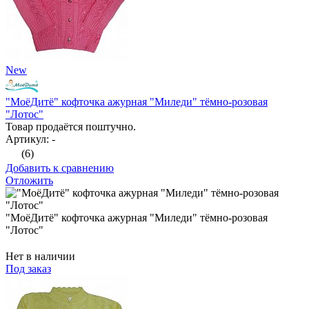
New
"МоёДитё" кофточка ажурная "Миледи" тёмно-розовая
"Лотос"
Товар продаётся поштучно.
Артикул: -
(6)
Добавить к сравнению
Отложить
"МоёДитё" кофточка ажурная "Миледи" тёмно-розовая
"Лотос"
Нет в наличии
Под заказ