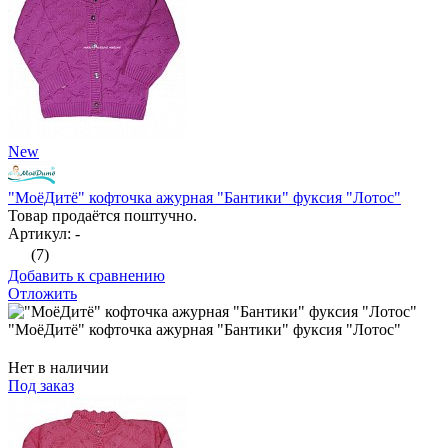
New
"МоёДитё" кофточка ажурная "Бантики" фуксия "Лотос"
Товар продаётся поштучно.
Артикул: -
(7)
Добавить к сравнению
Отложить
"МоёДитё" кофточка ажурная "Бантики" фуксия "Лотос"
Нет в наличии
Под заказ