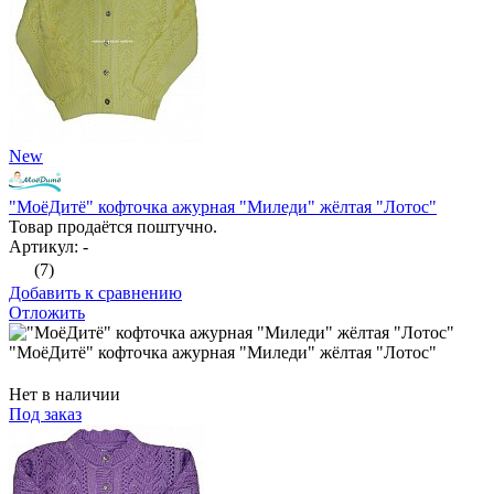
New
"МоёДитё" кофточка ажурная "Миледи" жёлтая "Лотос"
Товар продаётся поштучно.
Артикул: -
(7)
Добавить к сравнению
Отложить
"МоёДитё" кофточка ажурная "Миледи" жёлтая "Лотос"
Нет в наличии
Под заказ