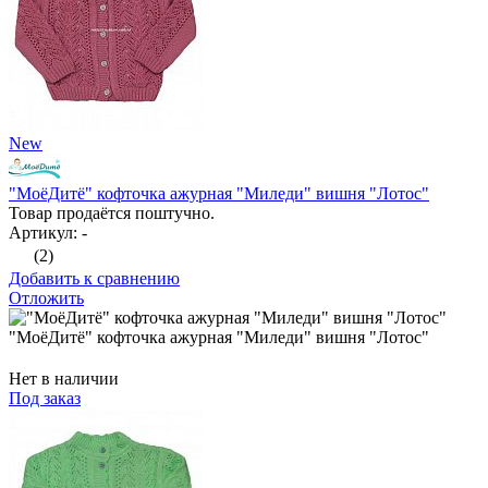
New
"МоёДитё" кофточка ажурная "Миледи" вишня "Лотос"
Товар продаётся поштучно.
Артикул: -
(2)
Добавить к сравнению
Отложить
"МоёДитё" кофточка ажурная "Миледи" вишня "Лотос"
Нет в наличии
Под заказ