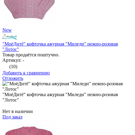
New
"МоёДитё" кофточка ажурная "Миледи" нежно-розовая
"Лотос"
Товар продаётся поштучно.
Артикул: -
(10)
Добавить к сравнению
Отложить
"МоёДитё" кофточка ажурная "Миледи" нежно-розовая
"Лотос"
Нет в наличии
Под заказ