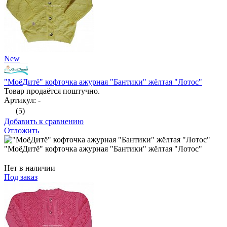
New
"МоёДитё" кофточка ажурная "Бантики" жёлтая "Лотос"
Товар продаётся поштучно.
Артикул: -
(5)
Добавить к сравнению
Отложить
"МоёДитё" кофточка ажурная "Бантики" жёлтая "Лотос"
Нет в наличии
Под заказ