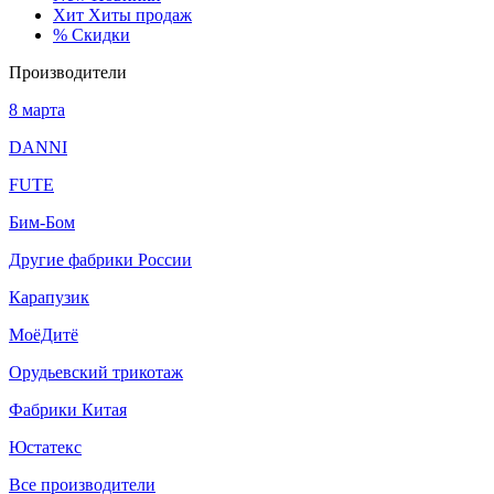
Хит
Хиты продаж
%
Скидки
Производители
8 марта
DANNI
FUTE
Бим-Бом
Другие фабрики России
Карапузик
МоёДитё
Орудьевский трикотаж
Фабрики Китая
Юстатекс
Все производители