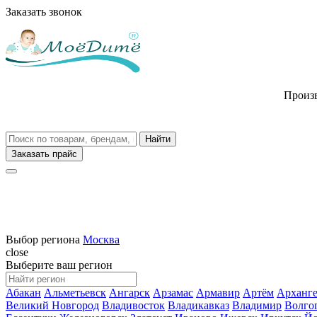
Заказать звонок
Произв
Заказать прайс
Выбор региона
Москва
close
Выберите ваш регион
Абакан
Альметьевск
Ангарск
Арзамас
Армавир
Артём
Арханге
Великий Новгород
Владивосток
Владикавказ
Владимир
Волго