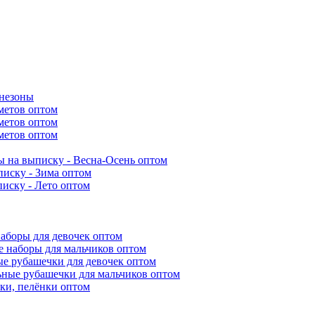
инезоны
метов оптом
метов оптом
метов оптом
 на выписку - Весна-Осень оптом
иску - Зима оптом
иску - Лето оптом
аборы для девочек оптом
 наборы для мальчиков оптом
е рубашечки для девочек оптом
ьные рубашечки для мальчиков оптом
ки, пелёнки оптом