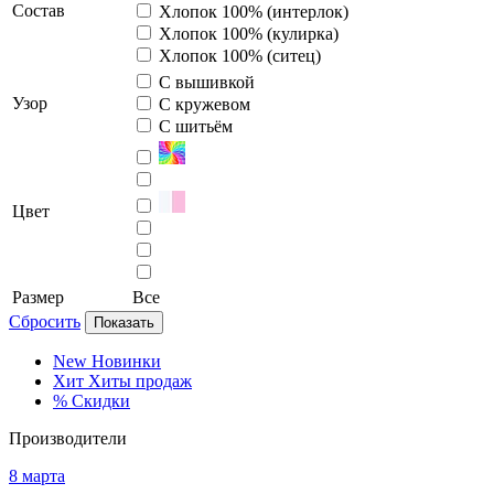
Состав
Хлопок 100% (интерлок)
Хлопок 100% (кулирка)
Хлопок 100% (ситец)
С вышивкой
Узор
С кружевом
С шитьём
Цвет
Размер
Все
Сбросить
Показать
New
Новинки
Хит
Хиты продаж
%
Скидки
Производители
8 марта