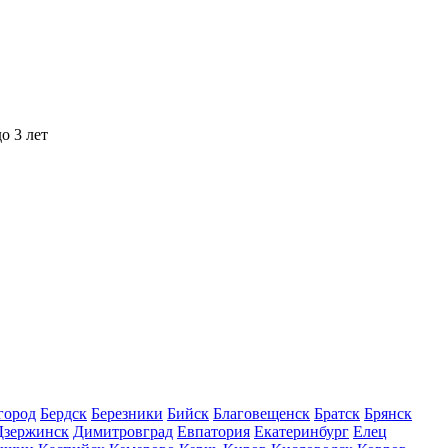
о 3 лет
город
Бердск
Березники
Бийск
Благовещенск
Братск
Брянск
Дзержинск
Димитровград
Евпатория
Екатеринбург
Елец