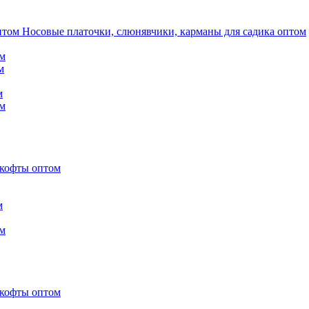
Носовые платочки, слюнявчики, карманы для садика оптом
м
м
м
м
 кофты оптом
м
м
 кофты оптом