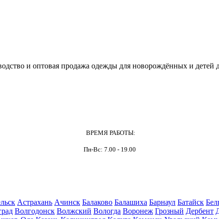
одство и оптовая продажа одежды для новорождённых и детей д
ВРЕМЯ РАБОТЫ:
Пн-Вс: 7.00 - 19.00
льск
Астрахань
Ачинск
Балаково
Балашиха
Барнаул
Батайск
Бел
град
Волгодонск
Волжский
Вологда
Воронеж
Грозный
Дербент