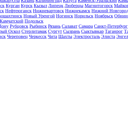
шкар-Ола
Казань
Калининград
Калуга
Каменск-Уральский
Кам
ск
Курган
Курск
Кызыл
Липецк
Люберцы
Магнитогорск
Майко
ск
Нефтеюганск
Нижневартовск
Нижнекамск
Нижний Новгоро
вошахтинск
Новый Уренгой
Ногинск
Норильск
Ноябрьск
Обнин
-Камчатский
Подольск
Дону
Рубцовск
Рыбинск
Рязань
Салават
Самара
Санкт-Петербург
рый Оскол
Стерлитамак
Сургут
Сызрань
Сыктывкар
Таганрог
Т
нск
Череповец
Черкесск
Чита
Шахты
Электросталь
Элиста
Энгел