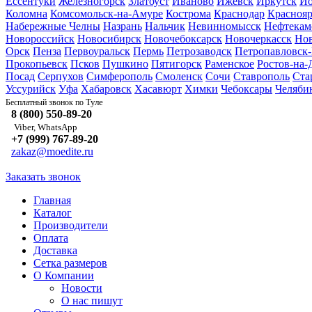
Ессентуки
Железногорск
Златоуст
Иваново
Ижевск
Иркутск
Йо
Коломна
Комсомольск-на-Амуре
Кострома
Краснодар
Краснояр
Набережные Челны
Назрань
Нальчик
Невинномысск
Нефтекам
Новороссийск
Новосибирск
Новочебоксарск
Новочеркасск
Но
Орск
Пенза
Первоуральск
Пермь
Петрозаводск
Петропавловск
Прокопьевск
Псков
Пушкино
Пятигорск
Раменское
Ростов-на-
Посад
Серпухов
Симферополь
Смоленск
Сочи
Ставрополь
Ста
Уссурийск
Уфа
Хабаровск
Хасавюрт
Химки
Чебоксары
Челяби
Туле
Бесплатный звонок по
8 (800) 550-89-20
Viber, WhatsApp
+7 (999) 767-89-20
zakaz@moedite.ru
Заказать звонок
Главная
Каталог
Производители
Оплата
Доставка
Сетка размеров
О Компании
Новости
О нас пишут