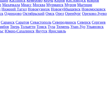
ышин
Каспийск
Кемерово
Керчь
Киров
Кисловодск
Ковров
п
Махачкала
Миасс
Москва
Мурманск
Муром
Мытищи
д
Нижний Тагил
Новокузнецк
Новокуйбышевск
Новомосковск
ск
Одинцово
Октябрьский
Омск
Орел
Оренбург
Орехово-Зуево
Саранск
Саратов
Севастополь
Северодвинск
Северск
Сергиев
амбов
Тверь
Тольятти
Томск
Тула
Тюмень
Улан-Удэ
Ульяновск
ьс
Южно-Сахалинск
Якутск
Ярославль