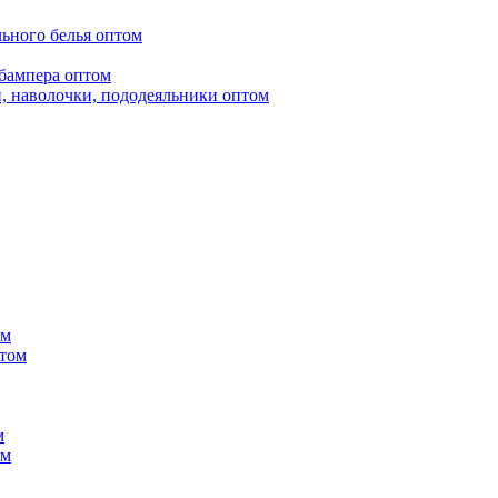
ьного белья оптом
бампера оптом
, наволочки, пододеяльники оптом
ом
птом
м
ом