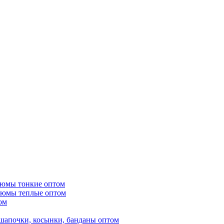
тюмы тонкие оптом
тюмы теплые оптом
ом
шапочки, косынки, банданы оптом