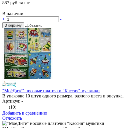
887
руб. за шт
В наличии
+
-
В корзину
Добавлено
"МоёДитё" носовые платочки "Кассия" мультики
В упаковке 10 штук одного размера, разного цвета и рисунка.
Артикул: -
(10)
Добавить к сравнению
Отложить