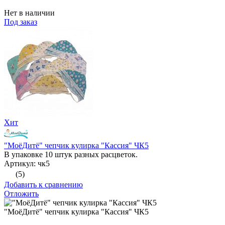
Нет в наличии
Под заказ
Хит
"МоёДитё" чепчик кулирка "Кассия" ЧК5
В упаковке 10 штук разных расцветок.
Артикул: чк5
(5)
Добавить к сравнению
Отложить
"МоёДитё" чепчик кулирка "Кассия" ЧК5