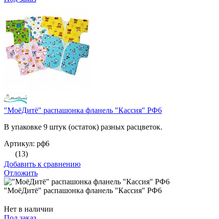
"МоёДитё" распашонка фланель "Кассия" РФ6
В упаковке 9 штук (остаток) разных расцветок.
Артикул: рф6
(13)
Добавить к сравнению
Отложить
"МоёДитё" распашонка фланель "Кассия" РФ6
Нет в наличии
Под заказ