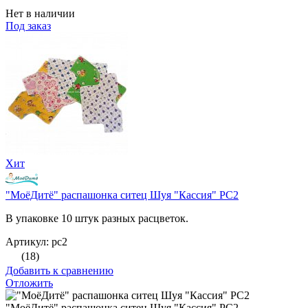
Нет в наличии
Под заказ
Хит
"МоёДитё" распашонка ситец Шуя "Кассия" РС2
В упаковке 10 штук разных расцветок.
Артикул: рс2
(18)
Добавить к сравнению
Отложить
"МоёДитё" распашонка ситец Шуя "Кассия" РС2