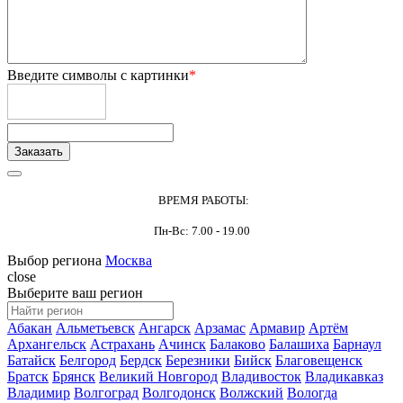
Введите символы с картинки
*
ВРЕМЯ РАБОТЫ:
Пн-Вс: 7.00 - 19.00
Выбор региона
Москва
close
Выберите ваш регион
Абакан
Альметьевск
Ангарск
Арзамас
Армавир
Артём
Архангельск
Астрахань
Ачинск
Балаково
Балашиха
Барнаул
Батайск
Белгород
Бердск
Березники
Бийск
Благовещенск
Братск
Брянск
Великий Новгород
Владивосток
Владикавказ
Владимир
Волгоград
Волгодонск
Волжский
Вологда