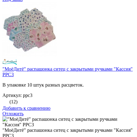
"МоёДитё" распашонка ситец с закрытыми ручками "Кассия"
РРС3
В упаковке 10 штук разных расцветок.
Артикул: ррс3
(12)
Добавить к сравнению
Отложить
"МоёДитё" распашонка ситец с закрытыми ручками "Кассия"
РРС3