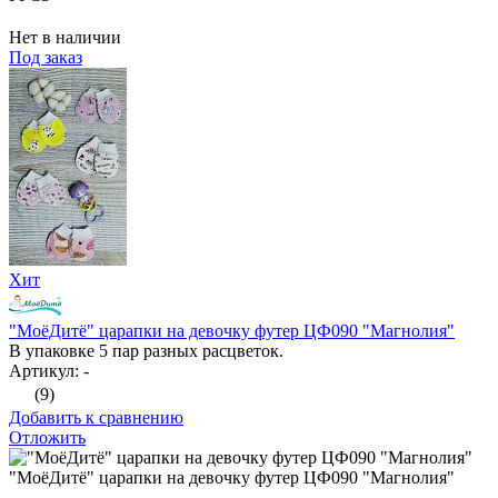
Нет в наличии
Под заказ
Хит
"МоёДитё" царапки на девочку футер ЦФ090 "Магнолия"
В упаковке 5 пар разных расцветок.
Артикул: -
(9)
Добавить к сравнению
Отложить
"МоёДитё" царапки на девочку футер ЦФ090 "Магнолия"