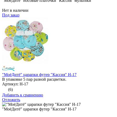
"МоёДитё" носовые платочки "Кассия" мультики
Нет в наличии
Под заказ
"МоёДитё" царапки футер "Кассия" Н-17
В упаковке 5 пар разной расцветки.
Артикул: Н-17
(6)
Добавить к сравнению
Отложить
"МоёДитё" царапки футер "Кассия" Н-17