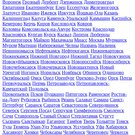
Воронеж
Грозный
Дербент
Дзержинск
Димитровград
Евпатория
Екатеринбург
Елец
Ессентуки
Железногорск
Златоуст
Иваново
Ижевск
Иркутск
Йошкар-Ола
Казань
Калининград
Калуга
Каменск-Уральский
Камышин
Каспийск
Кемерово
Керчь
Киров
Кисловодск
Ковров
Коломна
Комсомольск-на-Амуре
Кострома
Краснодар
Красноярск
Курган
Курск
Кызыл
Липецк
Люберцы
Магнитогорск
Майкоп
Махачкала
Миасс
Москва
Мурманск
Муром
Мытищи
Набережные Челны
Назрань
Нальчик
Невинномысск
Нефтекамск
Нефтеюганск
Нижневартовск
Нижнекамск
Нижний Новгород
Нижний Тагил
Новокузнецк
Новокуйбышевск
Новомосковск
Новороссийск
Новосибирск
Новочебоксарск
Новочеркасск
Новошахтинск
Новый
Уренгой
Ногинск
Норильск
Ноябрьск
Обнинск
Одинцово
Октябрьский
Омск
Орел
Оренбург
Орехово-Зуево
Орск
Пенза
Первоуральск
Пермь
Петрозаводск
Петропавловск-
Камчатский
Подольск
Прокопьевск
Псков
Пушкино
Пятигорск
Раменское
Ростов-
на-Дону
Рубцовск
Рыбинск
Рязань
Салават
Самара
Санкт-
Петербург
Саранск
Саратов
Севастополь
Северодвинск
Северск
Сергиев Посад
Серпухов
Симферополь
Смоленск
Сочи
Ставрополь
Старый Оскол
Стерлитамак
Сургут
Сызрань
Сыктывкар
Таганрог
Тамбов
Тверь
Тольятти
Томск
Тула
Тюмень
Улан-Удэ
Ульяновск
Уссурийск
Уфа
Хабаровск
Хасавюрт
Химки
Чебоксары
Челябинск
Череповец
Черкесск