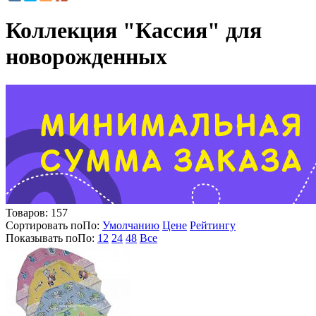
Коллекция "Кассия" для
новорожденных
Товаров:
157
Сортировать по
По
:
Умолчанию
Цене
Рейтингу
Показывать по
По
:
12
24
48
Все