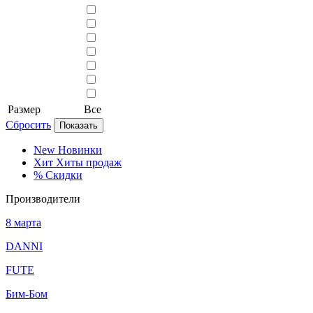
Размер
Все
Сбросить
Показать
New
Новинки
Хит
Хиты продаж
%
Скидки
Производители
8 марта
DANNI
FUTE
Бим-Бом