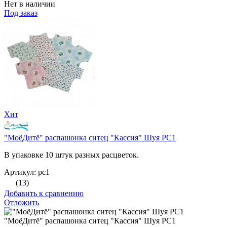
Нет в наличии
Под заказ
Хит
"МоёДитё" распашонка ситец "Кассия" Шуя РС1
В упаковке 10 штук разных расцветок.
Артикул: рс1
(13)
Добавить к сравнению
Отложить
"МоёДитё" распашонка ситец "Кассия" Шуя РС1