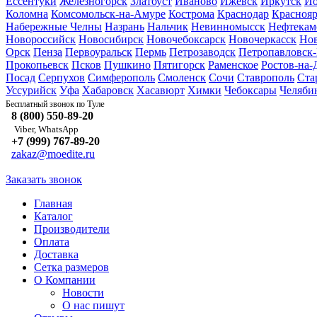
Ессентуки
Железногорск
Златоуст
Иваново
Ижевск
Иркутск
Йо
Коломна
Комсомольск-на-Амуре
Кострома
Краснодар
Краснояр
Набережные Челны
Назрань
Нальчик
Невинномысск
Нефтекам
Новороссийск
Новосибирск
Новочебоксарск
Новочеркасск
Но
Орск
Пенза
Первоуральск
Пермь
Петрозаводск
Петропавловск
Прокопьевск
Псков
Пушкино
Пятигорск
Раменское
Ростов-на-
Посад
Серпухов
Симферополь
Смоленск
Сочи
Ставрополь
Ста
Уссурийск
Уфа
Хабаровск
Хасавюрт
Химки
Чебоксары
Челяби
Туле
Бесплатный звонок по
8 (800) 550-89-20
Viber, WhatsApp
+7 (999) 767-89-20
zakaz@moedite.ru
Заказать звонок
Главная
Каталог
Производители
Оплата
Доставка
Сетка размеров
О Компании
Новости
О нас пишут