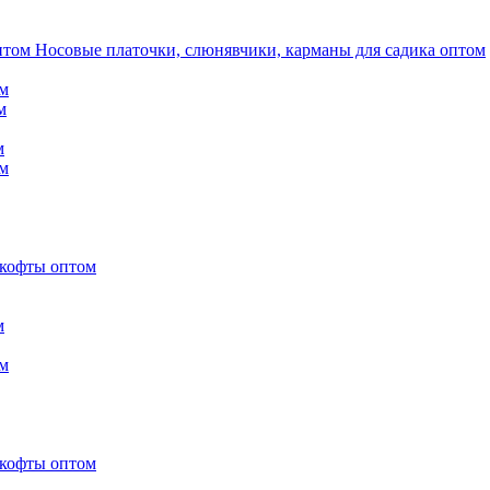
Носовые платочки, слюнявчики, карманы для садика оптом
м
м
м
м
 кофты оптом
м
м
 кофты оптом