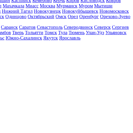
ышин
Каспийск
Кемерово
Керчь
Киров
Кисловодск
Ковров
п
Махачкала
Миасс
Москва
Мурманск
Муром
Мытищи
д
Нижний Тагил
Новокузнецк
Новокуйбышевск
Новомосковск
ск
Одинцово
Октябрьский
Омск
Орел
Оренбург
Орехово-Зуево
Саранск
Саратов
Севастополь
Северодвинск
Северск
Сергиев
амбов
Тверь
Тольятти
Томск
Тула
Тюмень
Улан-Удэ
Ульяновск
ьс
Южно-Сахалинск
Якутск
Ярославль