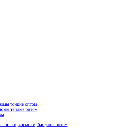
тюмы тонкие оптом
тюмы теплые оптом
ом
шапочки, косынки, банданы оптом