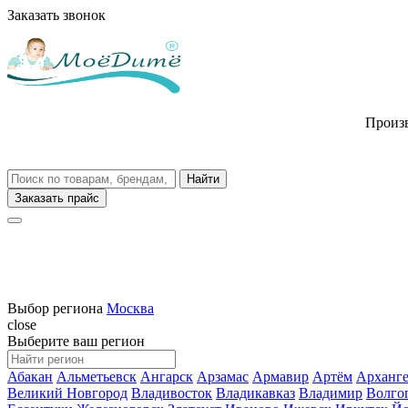
Заказать звонок
Произв
Заказать прайс
Выбор региона
Москва
close
Выберите ваш регион
Абакан
Альметьевск
Ангарск
Арзамас
Армавир
Артём
Арханге
Великий Новгород
Владивосток
Владикавказ
Владимир
Волго