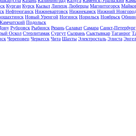
шкар-Ола
Казань
Калининград
Калуга
Каменск-Уральский
Кам
ск
Курган
Курск
Кызыл
Липецк
Люберцы
Магнитогорск
Майко
ск
Нефтеюганск
Нижневартовск
Нижнекамск
Нижний Новгоро
вошахтинск
Новый Уренгой
Ногинск
Норильск
Ноябрьск
Обнин
-Камчатский
Подольск
Дону
Рубцовск
Рыбинск
Рязань
Салават
Самара
Санкт-Петербург
рый Оскол
Стерлитамак
Сургут
Сызрань
Сыктывкар
Таганрог
Т
нск
Череповец
Черкесск
Чита
Шахты
Электросталь
Элиста
Энгел