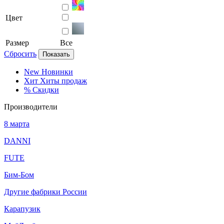
Цвет
Размер
Все
Сбросить
Показать
New
Новинки
Хит
Хиты продаж
%
Скидки
Производители
8 марта
DANNI
FUTE
Бим-Бом
Другие фабрики России
Карапузик