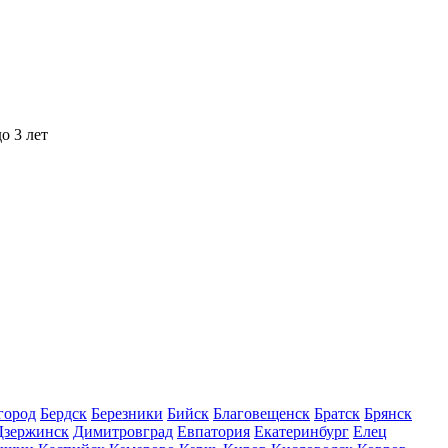
о 3 лет
город
Бердск
Березники
Бийск
Благовещенск
Братск
Брянск
Дзержинск
Димитровград
Евпатория
Екатеринбург
Елец