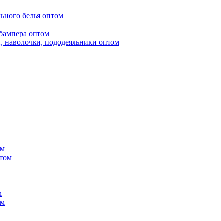
ьного белья оптом
бампера оптом
, наволочки, пододеяльники оптом
ом
птом
м
ом