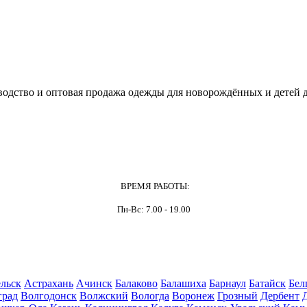
одство и оптовая продажа одежды для новорождённых и детей д
ВРЕМЯ РАБОТЫ:
Пн-Вс: 7.00 - 19.00
льск
Астрахань
Ачинск
Балаково
Балашиха
Барнаул
Батайск
Бел
град
Волгодонск
Волжский
Вологда
Воронеж
Грозный
Дербент