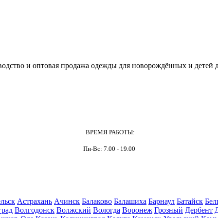
одство и оптовая продажа одежды для новорождённых и детей д
ВРЕМЯ РАБОТЫ:
Пн-Вс: 7.00 - 19.00
льск
Астрахань
Ачинск
Балаково
Балашиха
Барнаул
Батайск
Бел
град
Волгодонск
Волжский
Вологда
Воронеж
Грозный
Дербент