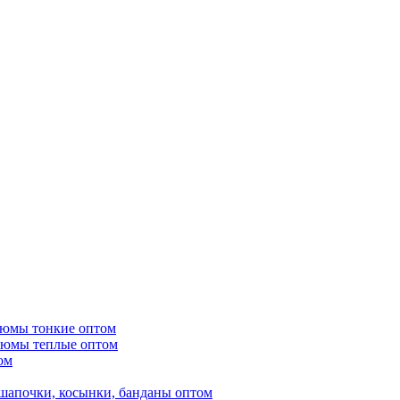
тюмы тонкие оптом
тюмы теплые оптом
ом
шапочки, косынки, банданы оптом