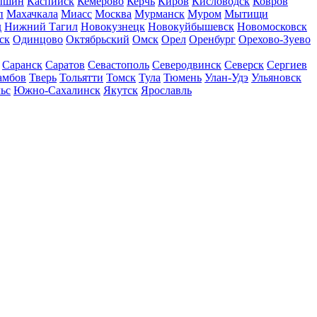
ышин
Каспийск
Кемерово
Керчь
Киров
Кисловодск
Ковров
п
Махачкала
Миасс
Москва
Мурманск
Муром
Мытищи
д
Нижний Тагил
Новокузнецк
Новокуйбышевск
Новомосковск
ск
Одинцово
Октябрьский
Омск
Орел
Оренбург
Орехово-Зуево
Саранск
Саратов
Севастополь
Северодвинск
Северск
Сергиев
амбов
Тверь
Тольятти
Томск
Тула
Тюмень
Улан-Удэ
Ульяновск
ьс
Южно-Сахалинск
Якутск
Ярославль