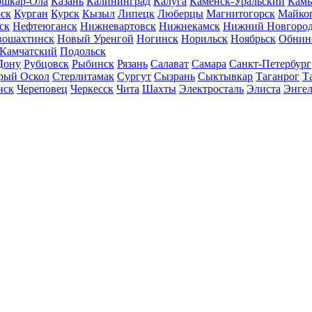
шкар-Ола
Казань
Калининград
Калуга
Каменск-Уральский
Кам
ск
Курган
Курск
Кызыл
Липецк
Люберцы
Магнитогорск
Майко
ск
Нефтеюганск
Нижневартовск
Нижнекамск
Нижний Новгоро
вошахтинск
Новый Уренгой
Ногинск
Норильск
Ноябрьск
Обнин
-Камчатский
Подольск
Дону
Рубцовск
Рыбинск
Рязань
Салават
Самара
Санкт-Петербург
рый Оскол
Стерлитамак
Сургут
Сызрань
Сыктывкар
Таганрог
Т
нск
Череповец
Черкесск
Чита
Шахты
Электросталь
Элиста
Энгел