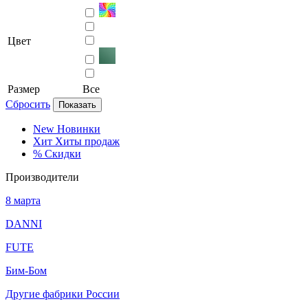
Цвет
Размер
Все
Сбросить
Показать
New
Новинки
Хит
Хиты продаж
%
Скидки
Производители
8 марта
DANNI
FUTE
Бим-Бом
Другие фабрики России