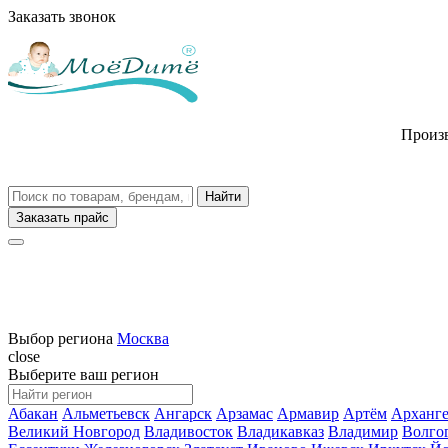
Заказать звонок
Произв
Заказать прайс
Выбор региона
Москва
close
Выберите ваш регион
Абакан
Альметьевск
Ангарск
Арзамас
Армавир
Артём
Арханге
Великий Новгород
Владивосток
Владикавказ
Владимир
Волго