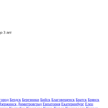
о 3 лет
город
Бердск
Березники
Бийск
Благовещенск
Братск
Брянск
Дзержинск
Димитровград
Евпатория
Екатеринбург
Елец