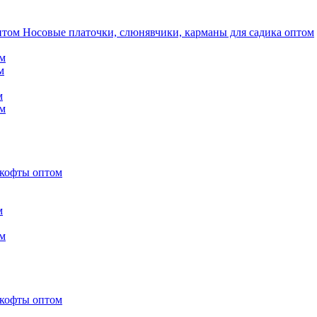
Носовые платочки, слюнявчики, карманы для садика оптом
м
м
м
м
 кофты оптом
м
м
 кофты оптом