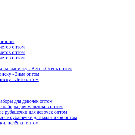
инезоны
метов оптом
метов оптом
метов оптом
 на выписку - Весна-Осень оптом
иску - Зима оптом
иску - Лето оптом
аборы для девочек оптом
 наборы для мальчиков оптом
е рубашечки для девочек оптом
ьные рубашечки для мальчиков оптом
ки, пелёнки оптом