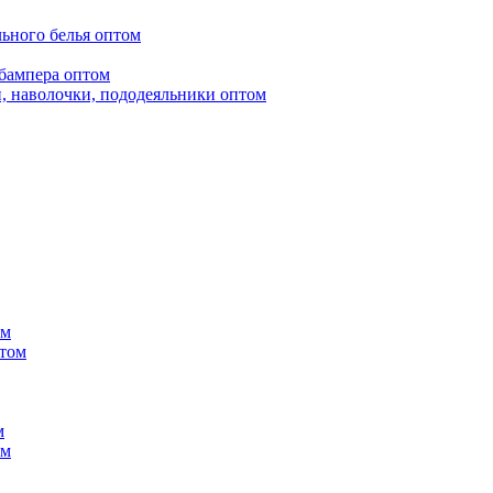
ьного белья оптом
бампера оптом
, наволочки, пододеяльники оптом
ом
птом
м
ом