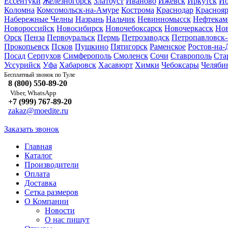
Ессентуки
Железногорск
Златоуст
Иваново
Ижевск
Иркутск
Йо
Коломна
Комсомольск-на-Амуре
Кострома
Краснодар
Краснояр
Набережные Челны
Назрань
Нальчик
Невинномысск
Нефтекам
Новороссийск
Новосибирск
Новочебоксарск
Новочеркасск
Но
Орск
Пенза
Первоуральск
Пермь
Петрозаводск
Петропавловск
Прокопьевск
Псков
Пушкино
Пятигорск
Раменское
Ростов-на-
Посад
Серпухов
Симферополь
Смоленск
Сочи
Ставрополь
Ста
Уссурийск
Уфа
Хабаровск
Хасавюрт
Химки
Чебоксары
Челяби
Туле
Бесплатный звонок по
8 (800) 550-89-20
Viber, WhatsApp
+7 (999) 767-89-20
zakaz@moedite.ru
Заказать звонок
Главная
Каталог
Производители
Оплата
Доставка
Сетка размеров
О Компании
Новости
О нас пишут