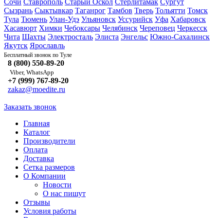
Сочи
Ставрополь
Старый Оскол
Стерлитамак
Сургут
Сызрань
Сыктывкар
Таганрог
Тамбов
Тверь
Тольятти
Томск
Тула
Тюмень
Улан-Удэ
Ульяновск
Уссурийск
Уфа
Хабаровск
Хасавюрт
Химки
Чебоксары
Челябинск
Череповец
Черкесск
Чита
Шахты
Электросталь
Элиста
Энгельс
Южно-Сахалинск
Якутск
Ярославль
Туле
Бесплатный звонок по
8 (800) 550-89-20
Viber, WhatsApp
+7 (999) 767-89-20
zakaz@moedite.ru
Заказать звонок
Главная
Каталог
Производители
Оплата
Доставка
Сетка размеров
О Компании
Новости
О нас пишут
Отзывы
Условия работы