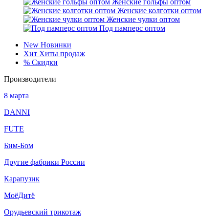
Женские гольфы оптом
Женские колготки оптом
Женские чулки оптом
Под памперс оптом
New
Новинки
Хит
Хиты продаж
%
Скидки
Производители
8 марта
DANNI
FUTE
Бим-Бом
Другие фабрики России
Карапузик
МоёДитё
Орудьевский трикотаж