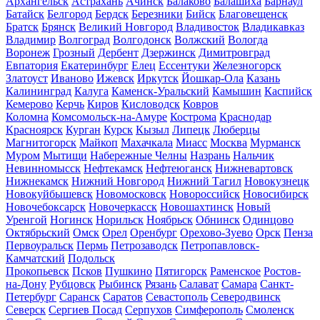
Архангельск
Астрахань
Ачинск
Балаково
Балашиха
Барнаул
Батайск
Белгород
Бердск
Березники
Бийск
Благовещенск
Братск
Брянск
Великий Новгород
Владивосток
Владикавказ
Владимир
Волгоград
Волгодонск
Волжский
Вологда
Воронеж
Грозный
Дербент
Дзержинск
Димитровград
Евпатория
Екатеринбург
Елец
Ессентуки
Железногорск
Златоуст
Иваново
Ижевск
Иркутск
Йошкар-Ола
Казань
Калининград
Калуга
Каменск-Уральский
Камышин
Каспийск
Кемерово
Керчь
Киров
Кисловодск
Ковров
Коломна
Комсомольск-на-Амуре
Кострома
Краснодар
Красноярск
Курган
Курск
Кызыл
Липецк
Люберцы
Магнитогорск
Майкоп
Махачкала
Миасс
Москва
Мурманск
Муром
Мытищи
Набережные Челны
Назрань
Нальчик
Невинномысск
Нефтекамск
Нефтеюганск
Нижневартовск
Нижнекамск
Нижний Новгород
Нижний Тагил
Новокузнецк
Новокуйбышевск
Новомосковск
Новороссийск
Новосибирск
Новочебоксарск
Новочеркасск
Новошахтинск
Новый
Уренгой
Ногинск
Норильск
Ноябрьск
Обнинск
Одинцово
Октябрьский
Омск
Орел
Оренбург
Орехово-Зуево
Орск
Пенза
Первоуральск
Пермь
Петрозаводск
Петропавловск-
Камчатский
Подольск
Прокопьевск
Псков
Пушкино
Пятигорск
Раменское
Ростов-
на-Дону
Рубцовск
Рыбинск
Рязань
Салават
Самара
Санкт-
Петербург
Саранск
Саратов
Севастополь
Северодвинск
Северск
Сергиев Посад
Серпухов
Симферополь
Смоленск