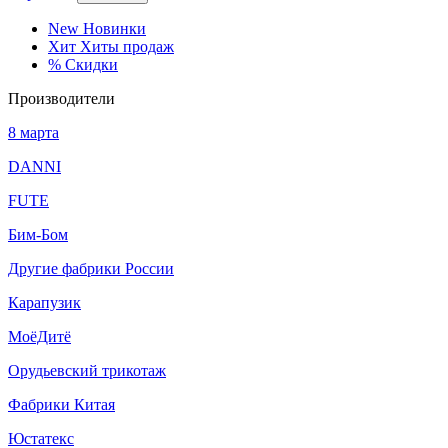
New
Новинки
Хит
Хиты продаж
%
Скидки
Производители
8 марта
DANNI
FUTE
Бим-Бом
Другие фабрики России
Карапузик
МоёДитё
Орудьевский трикотаж
Фабрики Китая
Юстатекс