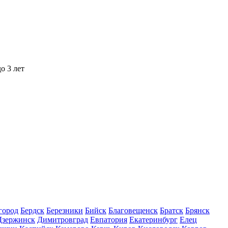
о 3 лет
город
Бердск
Березники
Бийск
Благовещенск
Братск
Брянск
Дзержинск
Димитровград
Евпатория
Екатеринбург
Елец