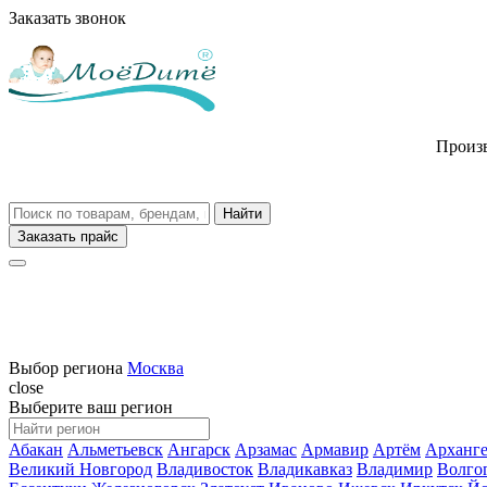
Заказать звонок
Произв
Заказать прайс
Выбор региона
Москва
close
Выберите ваш регион
Абакан
Альметьевск
Ангарск
Арзамас
Армавир
Артём
Арханге
Великий Новгород
Владивосток
Владикавказ
Владимир
Волго