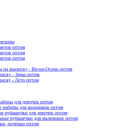
инезоны
метов оптом
метов оптом
метов оптом
 на выписку - Весна-Осень оптом
иску - Зима оптом
иску - Лето оптом
аборы для девочек оптом
 наборы для мальчиков оптом
е рубашечки для девочек оптом
ьные рубашечки для мальчиков оптом
ки, пелёнки оптом