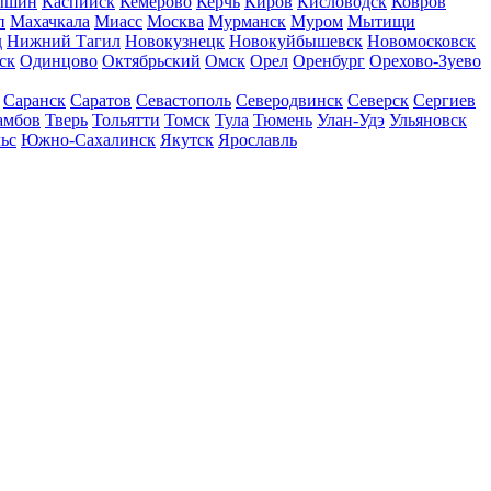
ышин
Каспийск
Кемерово
Керчь
Киров
Кисловодск
Ковров
п
Махачкала
Миасс
Москва
Мурманск
Муром
Мытищи
д
Нижний Тагил
Новокузнецк
Новокуйбышевск
Новомосковск
ск
Одинцово
Октябрьский
Омск
Орел
Оренбург
Орехово-Зуево
Саранск
Саратов
Севастополь
Северодвинск
Северск
Сергиев
амбов
Тверь
Тольятти
Томск
Тула
Тюмень
Улан-Удэ
Ульяновск
ьс
Южно-Сахалинск
Якутск
Ярославль