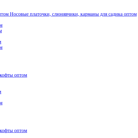
Носовые платочки, слюнявчики, карманы для садика оптом
м
м
м
м
 кофты оптом
м
м
 кофты оптом