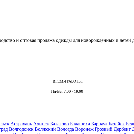
одство и оптовая продажа одежды для новорождённых и детей д
ВРЕМЯ РАБОТЫ:
Пн-Вс: 7.00 - 19.00
льск
Астрахань
Ачинск
Балаково
Балашиха
Барнаул
Батайск
Бел
град
Волгодонск
Волжский
Вологда
Воронеж
Грозный
Дербент