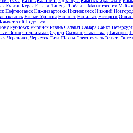
шкар-Ола
Казань
Калининград
Калуга
Каменск-Уральский
Кам
ск
Курган
Курск
Кызыл
Липецк
Люберцы
Магнитогорск
Майко
ск
Нефтеюганск
Нижневартовск
Нижнекамск
Нижний Новгоро
вошахтинск
Новый Уренгой
Ногинск
Норильск
Ноябрьск
Обнин
-Камчатский
Подольск
Дону
Рубцовск
Рыбинск
Рязань
Салават
Самара
Санкт-Петербург
рый Оскол
Стерлитамак
Сургут
Сызрань
Сыктывкар
Таганрог
Т
нск
Череповец
Черкесск
Чита
Шахты
Электросталь
Элиста
Энгел