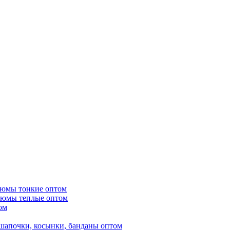
тюмы тонкие оптом
тюмы теплые оптом
ом
шапочки, косынки, банданы оптом