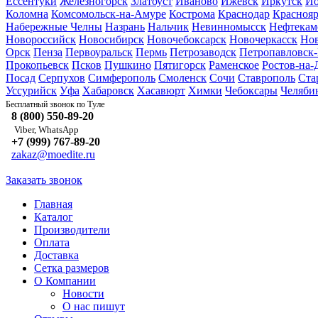
Ессентуки
Железногорск
Златоуст
Иваново
Ижевск
Иркутск
Йо
Коломна
Комсомольск-на-Амуре
Кострома
Краснодар
Краснояр
Набережные Челны
Назрань
Нальчик
Невинномысск
Нефтекам
Новороссийск
Новосибирск
Новочебоксарск
Новочеркасск
Но
Орск
Пенза
Первоуральск
Пермь
Петрозаводск
Петропавловск
Прокопьевск
Псков
Пушкино
Пятигорск
Раменское
Ростов-на-
Посад
Серпухов
Симферополь
Смоленск
Сочи
Ставрополь
Ста
Уссурийск
Уфа
Хабаровск
Хасавюрт
Химки
Чебоксары
Челяби
Туле
Бесплатный звонок по
8 (800) 550-89-20
Viber, WhatsApp
+7 (999) 767-89-20
zakaz@moedite.ru
Заказать звонок
Главная
Каталог
Производители
Оплата
Доставка
Сетка размеров
О Компании
Новости
О нас пишут