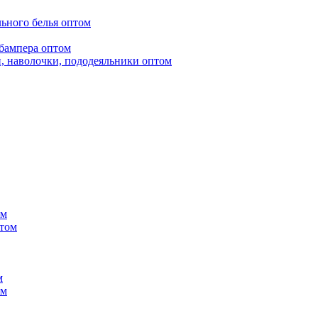
ьного белья оптом
бампера оптом
, наволочки, пододеяльники оптом
ом
птом
м
ом