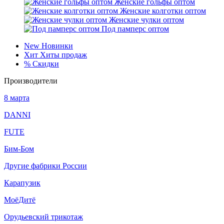
Женские гольфы оптом
Женские колготки оптом
Женские чулки оптом
Под памперс оптом
New
Новинки
Хит
Хиты продаж
%
Скидки
Производители
8 марта
DANNI
FUTE
Бим-Бом
Другие фабрики России
Карапузик
МоёДитё
Орудьевский трикотаж