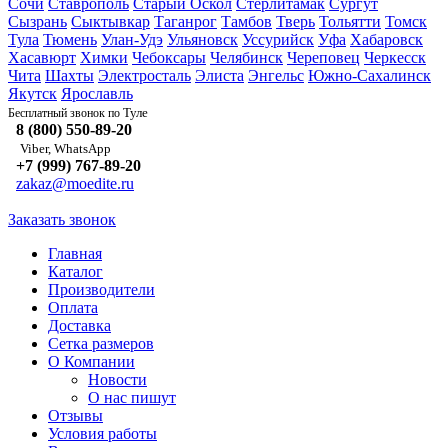
Сочи
Ставрополь
Старый Оскол
Стерлитамак
Сургут
Сызрань
Сыктывкар
Таганрог
Тамбов
Тверь
Тольятти
Томск
Тула
Тюмень
Улан-Удэ
Ульяновск
Уссурийск
Уфа
Хабаровск
Хасавюрт
Химки
Чебоксары
Челябинск
Череповец
Черкесск
Чита
Шахты
Электросталь
Элиста
Энгельс
Южно-Сахалинск
Якутск
Ярославль
Туле
Бесплатный звонок по
8 (800) 550-89-20
Viber, WhatsApp
+7 (999) 767-89-20
zakaz@moedite.ru
Заказать звонок
Главная
Каталог
Производители
Оплата
Доставка
Сетка размеров
О Компании
Новости
О нас пишут
Отзывы
Условия работы