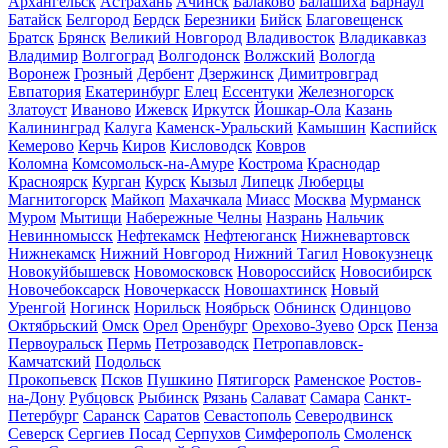
Архангельск
Астрахань
Ачинск
Балаково
Балашиха
Барнаул
Батайск
Белгород
Бердск
Березники
Бийск
Благовещенск
Братск
Брянск
Великий Новгород
Владивосток
Владикавказ
Владимир
Волгоград
Волгодонск
Волжский
Вологда
Воронеж
Грозный
Дербент
Дзержинск
Димитровград
Евпатория
Екатеринбург
Елец
Ессентуки
Железногорск
Златоуст
Иваново
Ижевск
Иркутск
Йошкар-Ола
Казань
Калининград
Калуга
Каменск-Уральский
Камышин
Каспийск
Кемерово
Керчь
Киров
Кисловодск
Ковров
Коломна
Комсомольск-на-Амуре
Кострома
Краснодар
Красноярск
Курган
Курск
Кызыл
Липецк
Люберцы
Магнитогорск
Майкоп
Махачкала
Миасс
Москва
Мурманск
Муром
Мытищи
Набережные Челны
Назрань
Нальчик
Невинномысск
Нефтекамск
Нефтеюганск
Нижневартовск
Нижнекамск
Нижний Новгород
Нижний Тагил
Новокузнецк
Новокуйбышевск
Новомосковск
Новороссийск
Новосибирск
Новочебоксарск
Новочеркасск
Новошахтинск
Новый
Уренгой
Ногинск
Норильск
Ноябрьск
Обнинск
Одинцово
Октябрьский
Омск
Орел
Оренбург
Орехово-Зуево
Орск
Пенза
Первоуральск
Пермь
Петрозаводск
Петропавловск-
Камчатский
Подольск
Прокопьевск
Псков
Пушкино
Пятигорск
Раменское
Ростов-
на-Дону
Рубцовск
Рыбинск
Рязань
Салават
Самара
Санкт-
Петербург
Саранск
Саратов
Севастополь
Северодвинск
Северск
Сергиев Посад
Серпухов
Симферополь
Смоленск