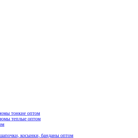
тюмы тонкие оптом
тюмы теплые оптом
ом
шапочки, косынки, банданы оптом