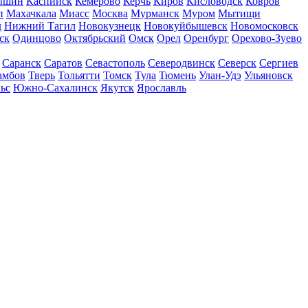
ышин
Каспийск
Кемерово
Керчь
Киров
Кисловодск
Ковров
п
Махачкала
Миасс
Москва
Мурманск
Муром
Мытищи
д
Нижний Тагил
Новокузнецк
Новокуйбышевск
Новомосковск
ск
Одинцово
Октябрьский
Омск
Орел
Оренбург
Орехово-Зуево
Саранск
Саратов
Севастополь
Северодвинск
Северск
Сергиев
амбов
Тверь
Тольятти
Томск
Тула
Тюмень
Улан-Удэ
Ульяновск
ьс
Южно-Сахалинск
Якутск
Ярославль