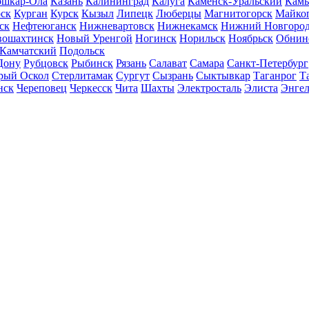
шкар-Ола
Казань
Калининград
Калуга
Каменск-Уральский
Кам
ск
Курган
Курск
Кызыл
Липецк
Люберцы
Магнитогорск
Майко
ск
Нефтеюганск
Нижневартовск
Нижнекамск
Нижний Новгоро
вошахтинск
Новый Уренгой
Ногинск
Норильск
Ноябрьск
Обнин
-Камчатский
Подольск
Дону
Рубцовск
Рыбинск
Рязань
Салават
Самара
Санкт-Петербург
рый Оскол
Стерлитамак
Сургут
Сызрань
Сыктывкар
Таганрог
Т
нск
Череповец
Черкесск
Чита
Шахты
Электросталь
Элиста
Энгел