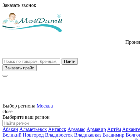
Заказать звонок
Произв
Заказать прайс
Выбор региона
Москва
close
Выберите ваш регион
Абакан
Альметьевск
Ангарск
Арзамас
Армавир
Артём
Арханге
Великий Новгород
Владивосток
Владикавказ
Владимир
Волго