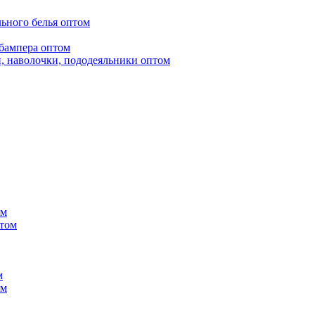
ьного белья оптом
бампера оптом
, наволочки, пододеяльники оптом
ом
птом
м
ом