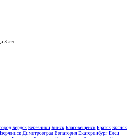
о 3 лет
город
Бердск
Березники
Бийск
Благовещенск
Братск
Брянск
Дзержинск
Димитровград
Евпатория
Екатеринбург
Елец