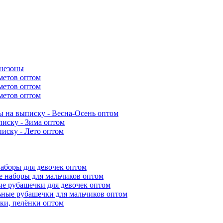
инезоны
метов оптом
метов оптом
метов оптом
 на выписку - Весна-Осень оптом
иску - Зима оптом
иску - Лето оптом
аборы для девочек оптом
 наборы для мальчиков оптом
е рубашечки для девочек оптом
ьные рубашечки для мальчиков оптом
ки, пелёнки оптом