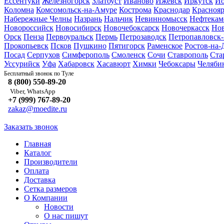
Ессентуки
Железногорск
Златоуст
Иваново
Ижевск
Иркутск
Йо
Коломна
Комсомольск-на-Амуре
Кострома
Краснодар
Краснояр
Набережные Челны
Назрань
Нальчик
Невинномысск
Нефтекам
Новороссийск
Новосибирск
Новочебоксарск
Новочеркасск
Но
Орск
Пенза
Первоуральск
Пермь
Петрозаводск
Петропавловск
Прокопьевск
Псков
Пушкино
Пятигорск
Раменское
Ростов-на-
Посад
Серпухов
Симферополь
Смоленск
Сочи
Ставрополь
Ста
Уссурийск
Уфа
Хабаровск
Хасавюрт
Химки
Чебоксары
Челяби
Туле
Бесплатный звонок по
8 (800) 550-89-20
Viber, WhatsApp
+7 (999) 767-89-20
zakaz@moedite.ru
Заказать звонок
Главная
Каталог
Производители
Оплата
Доставка
Сетка размеров
О Компании
Новости
О нас пишут