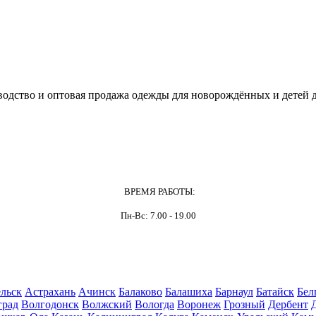
одство и оптовая продажа одежды для новорождённых и детей д
ВРЕМЯ РАБОТЫ:
Пн-Вс: 7.00 - 19.00
льск
Астрахань
Ачинск
Балаково
Балашиха
Барнаул
Батайск
Бел
град
Волгодонск
Волжский
Вологда
Воронеж
Грозный
Дербент