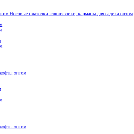
Носовые платочки, слюнявчики, карманы для садика оптом
м
м
м
м
 кофты оптом
м
м
 кофты оптом