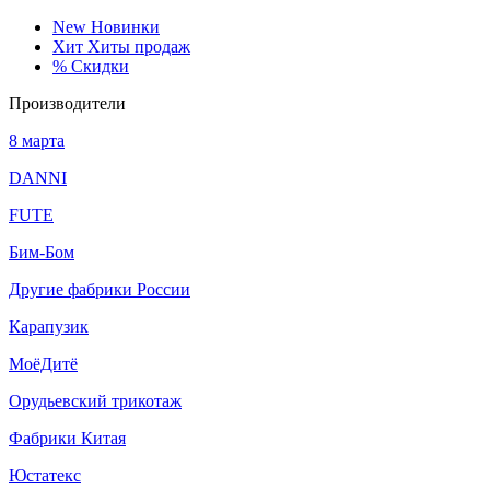
New
Новинки
Хит
Хиты продаж
%
Скидки
Производители
8 марта
DANNI
FUTE
Бим-Бом
Другие фабрики России
Карапузик
МоёДитё
Орудьевский трикотаж
Фабрики Китая
Юстатекс