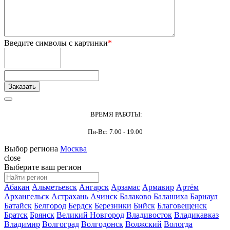
Введите символы с картинки
*
ВРЕМЯ РАБОТЫ:
Пн-Вс: 7.00 - 19.00
Выбор региона
Москва
close
Выберите ваш регион
Абакан
Альметьевск
Ангарск
Арзамас
Армавир
Артём
Архангельск
Астрахань
Ачинск
Балаково
Балашиха
Барнаул
Батайск
Белгород
Бердск
Березники
Бийск
Благовещенск
Братск
Брянск
Великий Новгород
Владивосток
Владикавказ
Владимир
Волгоград
Волгодонск
Волжский
Вологда