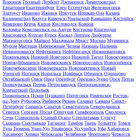
Воронеж
Грозный
Дербент
Дзержинск
Димитровград
Евпатория
Екатеринбург
Елец
Ессентуки
Железногорск
Златоуст
Иваново
Ижевск
Иркутск
Йошкар-Ола
Казань
Калининград
Калуга
Каменск-Уральский
Камышин
Каспийск
Кемерово
Керчь
Киров
Кисловодск
Ковров
Коломна
Комсомольск-на-Амуре
Кострома
Краснодар
Красноярск
Курган
Курск
Кызыл
Липецк
Люберцы
Магнитогорск
Майкоп
Махачкала
Миасс
Москва
Мурманск
Муром
Мытищи
Набережные Челны
Назрань
Нальчик
Невинномысск
Нефтекамск
Нефтеюганск
Нижневартовск
Нижнекамск
Нижний Новгород
Нижний Тагил
Новокузнецк
Новокуйбышевск
Новомосковск
Новороссийск
Новосибирск
Новочебоксарск
Новочеркасск
Новошахтинск
Новый
Уренгой
Ногинск
Норильск
Ноябрьск
Обнинск
Одинцово
Октябрьский
Омск
Орел
Оренбург
Орехово-Зуево
Орск
Пенза
Первоуральск
Пермь
Петрозаводск
Петропавловск-
Камчатский
Подольск
Прокопьевск
Псков
Пушкино
Пятигорск
Раменское
Ростов-
на-Дону
Рубцовск
Рыбинск
Рязань
Салават
Самара
Санкт-
Петербург
Саранск
Саратов
Севастополь
Северодвинск
Северск
Сергиев Посад
Серпухов
Симферополь
Смоленск
Сочи
Ставрополь
Старый Оскол
Стерлитамак
Сургут
Сызрань
Сыктывкар
Таганрог
Тамбов
Тверь
Тольятти
Томск
Тула
Тюмень
Улан-Удэ
Ульяновск
Уссурийск
Уфа
Хабаровск
Хасавюрт
Химки
Чебоксары
Челябинск
Череповец
Черкесск